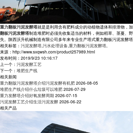
重力翻板污泥发酵塔
就是是利用含有肥料成分的动植物
遗体
和
排泄物
，加
翻板污泥发酵塔
制造堆肥
时
必须先收集适当的材料，例如稻草、茎蔓、野
失。
陕西沃升机械制造有限公司多年来专业生产塔式
重力翻板污泥发酵塔
相关标签：
污泥发酵塔
,
污水处理设备
,
重力翻板污泥发酵塔
,
来源：http://www.sxqwsh.com/product257989.html
发布时间：2019/9/23 10:16:17
上一个：
污泥发酵工艺
下一个：
堆肥生产线
相关新闻
重力翻版污泥发酵塔介绍污泥发酵有机肥
2026-08-05
堆肥生产线介绍什么垃圾可以堆肥
2026-07-29
重力发酵塔介绍好氧发酵周期
2026-07-15
污泥发酵工艺介绍生活污泥发酵
2026-06-22
相关产品