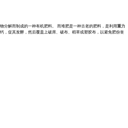
物分解而制成的一种
有机肥料
。
而
堆肥是一种古老的肥料，是
利用
重力
钙
，促其发酵，然后覆盖上破席、破布、稻草或塑胶布，以避免肥份丧