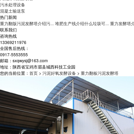
污水处理设备
混凝土输送泵
热门新闻
重力翻版污泥发酵塔介绍污...
堆肥生产线介绍什么垃圾可...
重力发酵塔介
联系我们
咨询热线
13369211976
全国售后热线：
0917-5553555
邮箱：sxqwysj@163.com
地址：陕西省宝鸡市眉县城西科技工业园
您的当前位置：
首页
>
污泥好氧发酵设备
>
重力翻板污泥发酵塔